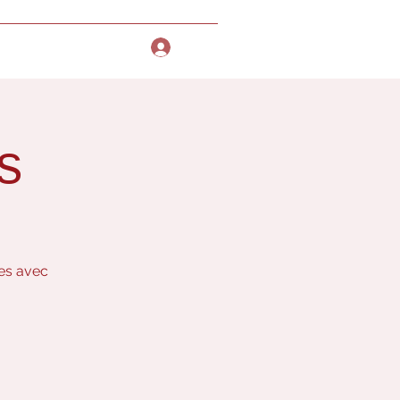
nner
More
Se connecter
s
les avec