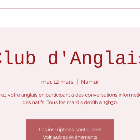
ui sommes-nous ?
Que faisons-nous ?
Evènements à venir
Do
Club d'Anglai
mar. 12 mars
  |  
Namur
ez votre anglais en participant à des conversations informel
des natifs. Tous les mardis de18h à 19h30.
Les inscriptions sont closes
Voir autres événements