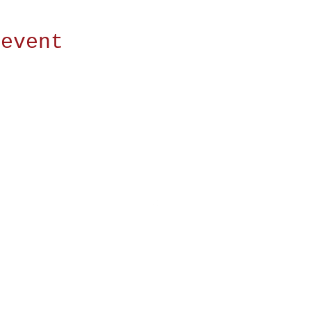
 event
©2022 by ÉTINCELLE. Proudly created with
Wix.com