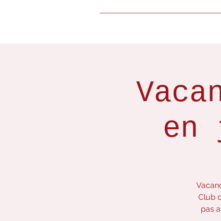
Accueil
Q
Vaca
en 
Vacanc
Club d
pas a