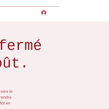
nner
More
Se connecter
fermé
oût.
sera le
prendra
tôt en